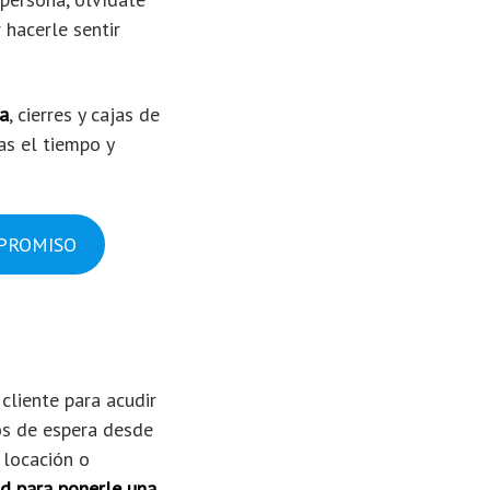
 hacerle sentir
ía
, cierres y cajas de
as el tiempo y
MPROMISO
liente para acudir
os de espera desde
 locación o
ad para ponerle una