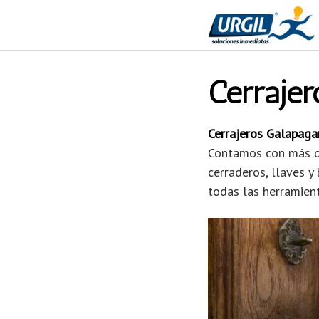
Saltar
al
contenido
Cerrajer
Cerrajeros Galapaga
Contamos con más de 
cerraderos, llaves 
todas las herramient