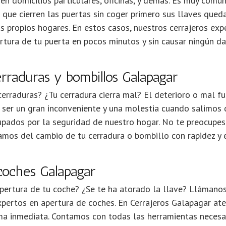
en domicilios particulares, oficinas, y demás. Es muy comú
o que cierren las puertas sin coger primero sus llaves que
s propios hogares. En estos casos, nuestros cerrajeros ex
tura de tu puerta en pocos minutos y sin causar ningún da
rraduras y bombillos Galapagar
cerraduras? ¿Tu cerradura cierra mal? El deterioro o mal f
 ser un gran inconveniente y una molestia cuando salimos 
ados por la seguridad de nuestro hogar. No te preocupes 
mos del cambio de tu cerradura o bombillo con rapidez y ef
coches Galapagar
pertura de tu coche? ¿Se te ha atorado la llave? Llámanos
xpertos en apertura de coches. En Cerrajeros Galapagar at
ma inmediata. Contamos con todas las herramientas necesar