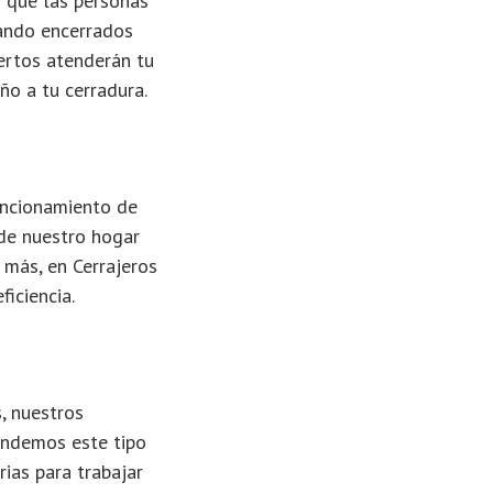
n que las personas
dando encerrados
pertos atenderán tu
ño a tu cerradura.
uncionamiento de
de nuestro hogar
más, en Cerrajeros
iciencia.
, nuestros
endemos este tipo
ias para trabajar