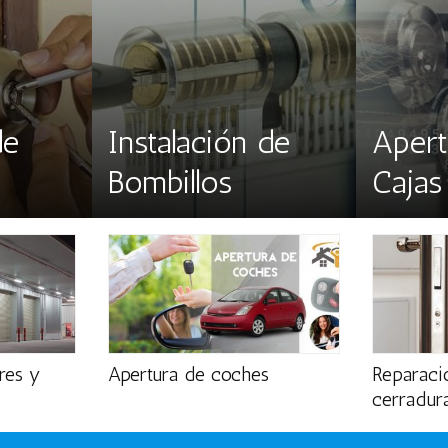
de
Instalación de
Apert
Bombillos
Cajas
res y
Apertura de coches
Reparació
s
cerradur