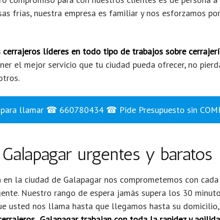
as frías, nuestra empresa es familiar y nos esforzamos por
errajeros líderes en todo tipo de trabajos sobre cerrajer
ner el mejor servicio que tu ciudad pueda ofrecer, no pierd
tros.
uí para llamar ☎ 660780434 ☎ Pide Presupuesto sin CO
 Galapagar urgentes y baratos
ía en la ciudad de Galapagar nos comprometemos con cada c
gente. Nuestro rango de espera jamás supera los 30 minut
e usted nos llama hasta que llegamos hasta su domicilio,
errajeros Galapagar trabajan con toda la rapidez y agilid