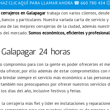
HAZ CLIC AQUÍ PARA LLAMAR AHORA ☎ 660 780 434 
e
cerrajeros en Galapagar
trabaja con varios clientes, desd
, bancos y particulares. Nuestra variada carta de servicio y 
na de las mejores cerrajerías de la ciudad, además nuestro
os del mercado.
Somos económicos, eficientes y profesional
 Galapagar 24 horas
o compromiso para con la gente es poder ofrecerles el mej
da ofrecer, por ello además de estar comprometidos con n
a brindar siempre el servicio más económico a las persona
 también nos preocupamos por ofrecer nuestros servicios d
los días del año, inclusive festivos y ferias.
a cerrajería más fiel y líder en instalaciones y reparacion
ro compromiso para con nuestros clientes es de persona a 