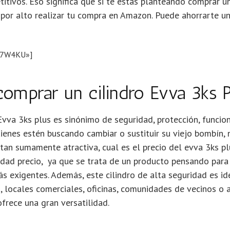
itivos. Eso significa que si te estás planteando comprar 
 por alto realizar tu compra en Amazon. Puede ahorrarte 
J7W4KU»]
omprar un cilindro Evva 3ks 
Evva 3ks plus es sinónimo de seguridad, protección, funcion
uienes estén buscando cambiar o sustituir su viejo bombín, 
tan sumamente atractiva, cual es el precio del evva 3ks pl
idad precio, ya que se trata de un producto pensando para 
s exigentes. Además, este cilindro de alta seguridad es id
s, locales comerciales, oficinas, comunidades de vecinos o
ofrece una gran versatilidad.