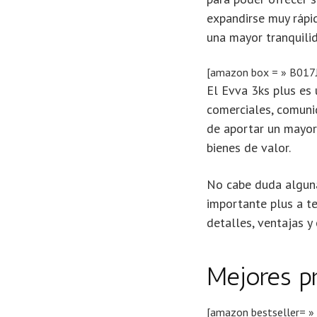
expandirse muy rápi
una mayor tranquili
[amazon box = » B017
El Evva 3ks plus es
comerciales, comuni
de aportar un mayor
bienes de valor.
No cabe duda alguna 
importante plus a t
detalles, ventajas y
Mejores p
[amazon bestseller= »