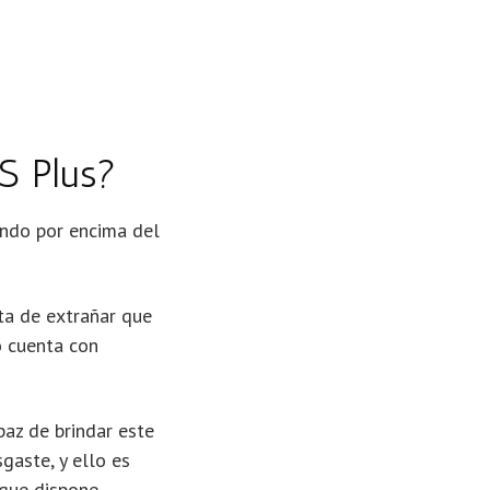
S Plus?
ando por encima del
lta de extrañar que
o cuenta con
az de brindar este
gaste, y ello es
que dispone.