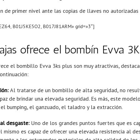
n de primer nivel ante las copias de llaves no autorizadas
EZ64, B01J5KE5O2, B017J81ARM» grid=»3″]
ajas ofrece el bombín Evva 3K
rece el bombillo Evva 3ks plus son muy atractivas, destac
continuación:
ión:
Al tratarse de un bombillo de alta seguridad, no resu
paz de brindar una elevada seguridad. Es más, este model
el bumping, el ganzuado, el taladro y la extracción.
 al desgaste:
Uno de los grandes puntos fuertes que es cap
l mismo es capaz de ofrecer una elevada resistencia al des
lmente a los estupendos materiales de alta calidad de los 