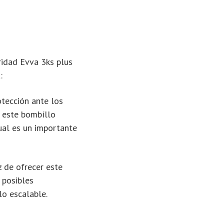
ridad Evva 3ks plus
:
tección ante los
 este bombíllo
ual es un importante
z de ofrecer este
 posibles
lo escalable.