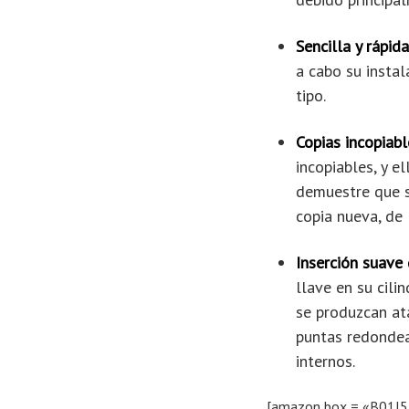
Sencilla y rápid
a cabo su instal
tipo.
Copias incopiab
incopiables, y e
demuestre que se
copia nueva, de 
Inserción suave 
llave en su cili
se produzcan ata
puntas redondea
internos.
[amazon box = «B01J