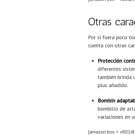
Otras cara
Por si fuera poco t
cuenta con otras car
Protección cont
diferentes sist
también brinda u
plus añadido.
Bombín adaptab
bombillo de alt
variaciones en u
[amazon box = «B01J