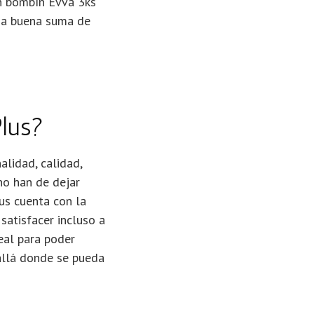
un bombín Evva 3ks
una buena suma de
Plus?
alidad, calidad,
no han de dejar
us cuenta con la
satisfacer incluso a
eal para poder
 allá donde se pueda