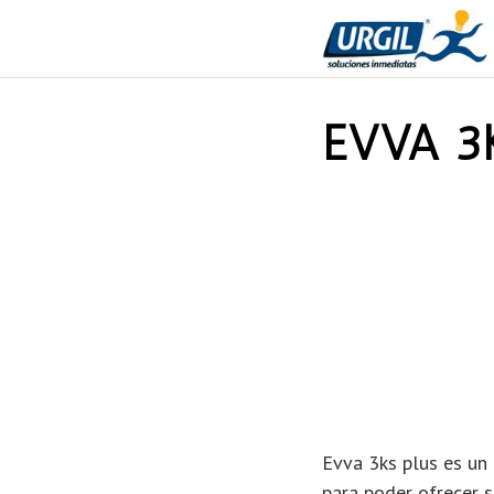
Saltar
al
contenido
EVVA 3KS
Evva 3ks plus es un
para poder ofrecer s