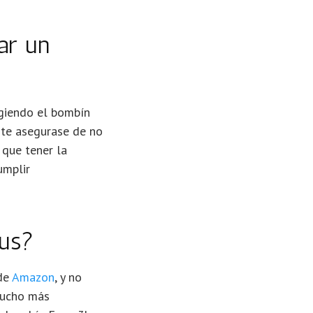
ar un
ogiendo el bombín
nte asegurase de no
que tener la
umplir
lus?
 de
Amazon
, y no
 mucho más