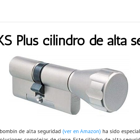
 Plus cilindro de alta s
 bombín de alta seguridad
(ver en Amazon)
ha sido especia
oluciones complejas de cierre. Este cilindro de alta seguri